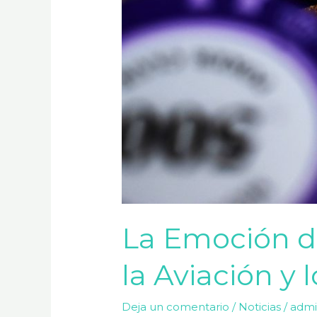
Azar
La Emoción de
la Aviación y 
Deja un comentario
/
Noticias
/
adm