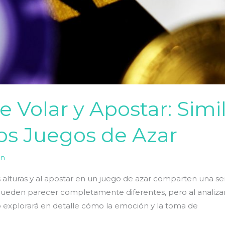
 Volar y Apostar: Simi
los Juegos de Azar
in
 alturas y al apostar en un juego de azar comparten una ser
s pueden parecer completamente diferentes, pero al analiza
lo explorará en detalle cómo la emoción y la toma de