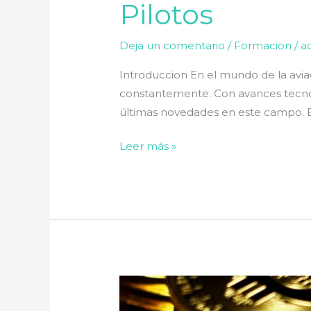
Pilotos
Deja un comentario
/
Formacion
/
a
Introduccion En el mundo de la aviac
constantemente. Con avances tecnoló
últimas novedades en este campo. En
Leer más »
La
Emoción