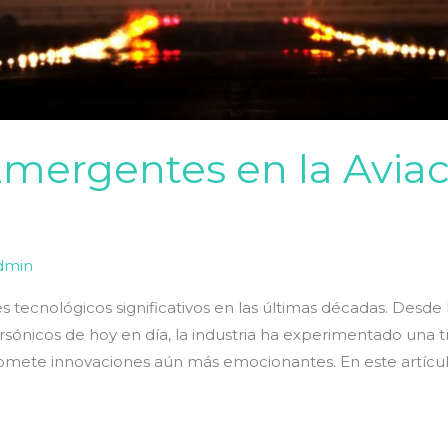
mergentes en la Aviac
dmin
s tecnológicos significativos en las últimas décadas. Desde 
rsónicos de hoy en día, la industria ha experimentado una 
romete innovaciones aún más emocionantes. En este artícul